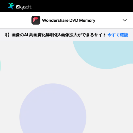
製品
製品活用事例
Utility
画像のAI 高画質化鮮明化&画像拡大ができるサイト
今すぐ確認 >>
製品機能
ストア
ガイド
ダウンロード
動作環境
サポート
無料ダウンロード
購入する