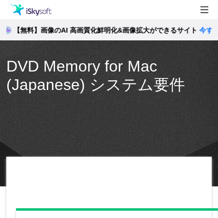
製品
【無料】画像のAI 高画質化鮮明化&画像拡大ができるサイト
今すぐ確
製品活用事例
Utility
DVD Memory for Mac
ストア
(Japanese) システム要件
サポート