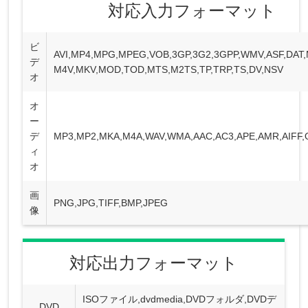
対応入力フォーマット
ビ
AVI,MP4,MPG,MPEG,VOB,3GP,3G2,3GPP,WMV,ASF,DAT
デ
M4V,MKV,MOD,TOD,MTS,M2TS,TP,TRP,TS,DV,NSV
オ
オ
ー
デ
MP3,MP2,MKA,M4A,WAV,WMA,AAC,AC3,APE,AMR,AIFF
ィ
オ
画
PNG,JPG,TIFF,BMP,JPEG
像
対応出力フォーマット
ISOファイル,dvdmedia,DVDフォルダ,DVDデ
DVD