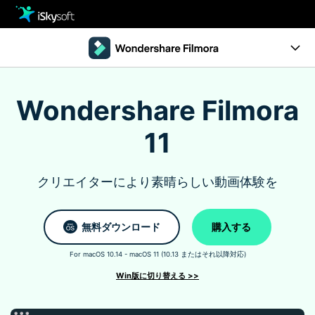
製品
製品活用事例
Utility
製品ページ
Wondershare Filmora
ストア
Filmstock
11
ダウンロード
操作ガイド
サポート
クリエイターにより素晴らしい動画体験を
動作環境
動画編集の基本とコツ
無料ダウンロード
購入する
For macOS 10.14 - macOS 11 (10.13 またはそれ以降対応)
無料ダウンロード
今すぐ購入
Win版に切り替える >>