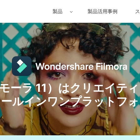
製品
製品活用事例
ス
Filmora（フィモーラ）
UniConverter(スーパーメディア変換
DVD
• Filmora for Windows
• UniConverter for Windows
• DV
• Filmora for Mac
• UniConverter for Mac
• DV
1（フィモーラ 11）はクリエイ
オールインワンプラットフォ