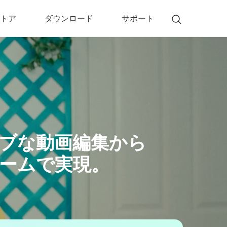
トア
ダウンロード
サポート
!)
 Memory（DVDメモリー）
D Memory for Windows
D Memory for Mac
ティブな動画編集から
ームで実現。