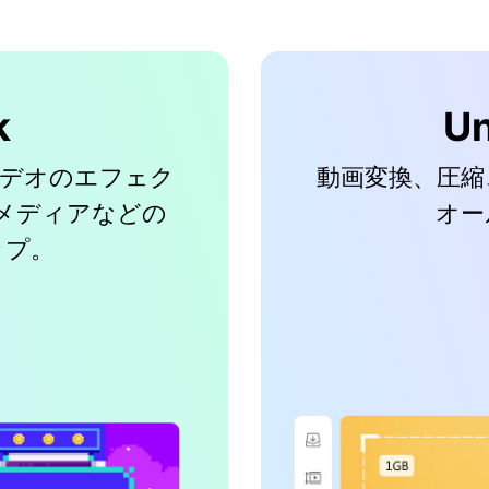
k
Un
ビデオのエフェク
動画変換、圧縮
メディアなどの
オー
ップ。