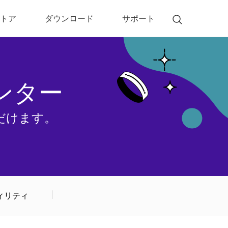
トア
ダウンロード
サポート
!)
 Memory（DVDメモリー）
D Memory for Windows
センター
D Memory for Mac
ただけます。
ィリティ