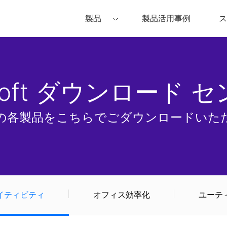
製品
製品活用事例
ス
Filmora（フィモーラ）
UniConverter(スーパーメディア変換
DVD
• Filmora for Windows
• UniConverter for Windows
• DV
ysoft ダウンロード 
• Filmora for Mac
• UniConverter for Mac
• DV
oft の各製品をこちらでごダウンロードい
イティビティ
オフィス効率化
ユーテ