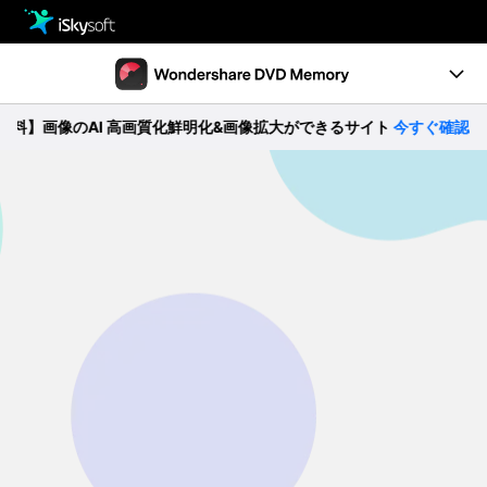
製品
製品活用事例
Utility
】画像のAI 高画質化鮮明化&画像拡大ができるサイト
今すぐ確認 >>
製品機能
ストア
ガイド
ダウンロード
動作環境
サポート
無料ダウンロード
購入する