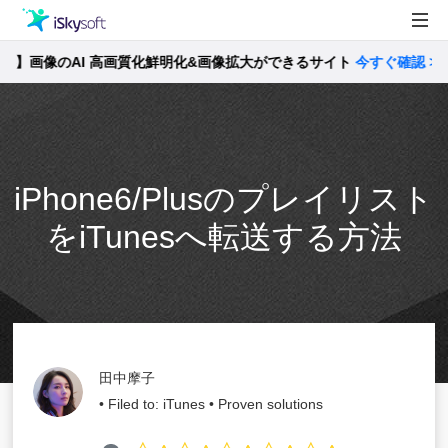
像のAI 高画質化鮮明化&画像拡大ができるサイト
製品
今すぐ確認 >>
製品活用事例
Utility
ストア
iPhone6/Plusのプレイリスト
サポート
をiTunesへ転送する方法
田中摩子
• Filed to:
iTunes
• Proven solutions