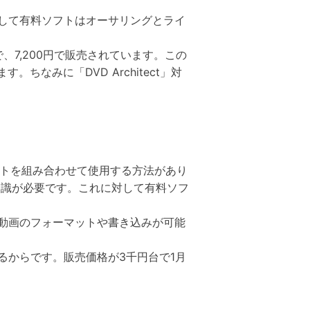
して有料ソフトはオーサリングとライ
で、7,200円で販売されています。この
ちなみに「DVD Architect」対
ソフトを組み合わせて使用する方法があり
知識が必要です。これに対して有料ソフ
動画のフォーマットや書き込みが可能
るからです。販売価格が3千円台で1月