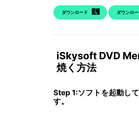
ダウンロード
ダウンロー
iSkysoft D
焼く方法
Step 1:ソフトを起動
す。