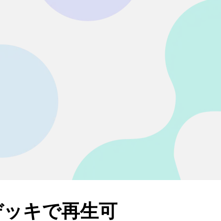
yデッキで再生可