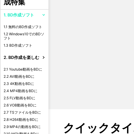
成特集
1. BD作成ソフト
1.1 無料のBD作成ソフト
1.2 Windows10でのBDソ
フト
1.3 BD作成ソフト
2. BD作成を楽しむ
2.1 Youtube動画をBDに
2.2 AVI動画をBDに
2.3 4K動画をBDに
2.4 MP4動画をBDに
2.5 FLV動画をBDに
2.6 VOB動画をBDに
2.7 TSファイルをBDに
2.8 H264動画をBDに
クイックタイム
2.9 MP4の動画をBDに
2.10 MOV動画をBDに