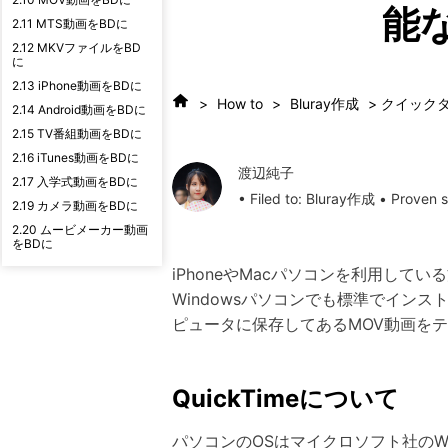
能
2.11 MTS動画をBDに
2.12 MKVファイルをBD
に
2.13 iPhone動画をBDに
>
How to
>
Bluray作成
> クイック
2.14 Android動画をBDに
2.15 TV番組動画をBDに
2.16 iTunes動画をBDに
渡辺純子
2.17 入学式動画をBDに
• Filed to:
Bluray作成
• Proven s
2.19 カメラ動画をBDに
2.20 ムービメーカー動画
をBDに
iPhoneやMacパソコンを利用し
Windowsパソコンでも標準でイ
ピュータに保存してあるMOV動画を
QuickTimeについて
パソコンのOSはマイクロソフト社のW