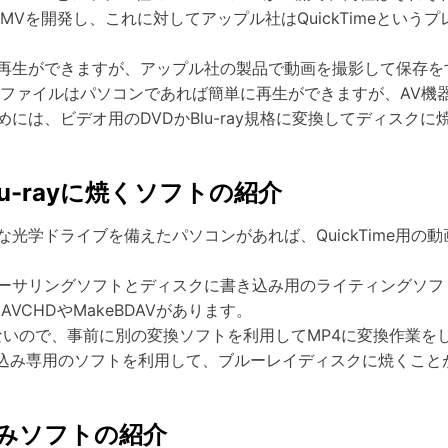
MVを開発し、これに対してアップル社はQuickTimeという
生ができますが、アップル社の製品で動画を撮影して保存をすると
のファイルはパソコンであれば簡単に再生ができますが、AV機
には、ビデオ用のDVDかBlu-ray規格に変換してディスク
Blu-rayに焼くソフトの紹介
光学ドライブを備えたパソコンがあれば、QuickTime用の
ーサリングソフトとディスクに書き込み用のライティングソフ
AVCHDやMakeBDAVがあります。
ていないので、事前に別の変換ソフトを利用してMP4に変換作業
書き込み専用のソフトを利用して、ブルーレイディスクに焼くこと
みソフトの紹介