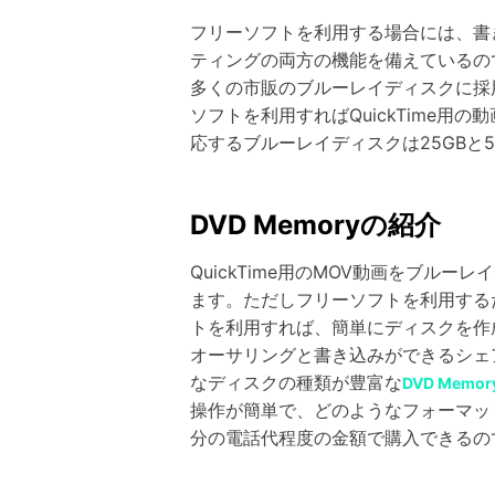
フリーソフトを利用する場合には、書
ティングの両方の機能を備えているの
多くの市販のブルーレイディスクに採用さ
ソフトを利用すればQuickTime用の
応するブルーレイディスクは25GBと5
DVD Memoryの紹介
QuickTime用のMOV動画をブ
ます。ただしフリーソフトを利用する
トを利用すれば、簡単にディスクを作
オーサリングと書き込みができるシェ
なディスクの種類が豊富な
DVD Memory
操作が簡単で、どのようなフォーマッ
分の電話代程度の金額で購入できるの