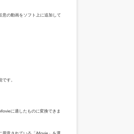
任意の動画をソフト上に追加して
能です。
ovieに適したものに変換できま
意されている「iMovie」を選