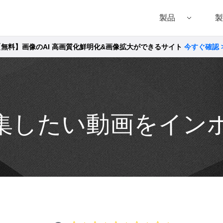
製品
製
【無料】画像のAI 高画質化鮮明化&画像拡大ができるサイト
今すぐ確認 
Filmora（フィモーラ）
UniConverter(スーパーメディア変換!
DVD
• Filmora for Windows
• UniConverter for Windows
• DVD
• Filmora for Mac
• UniConverter for Mac
• DVD
で編集したい動画をイ