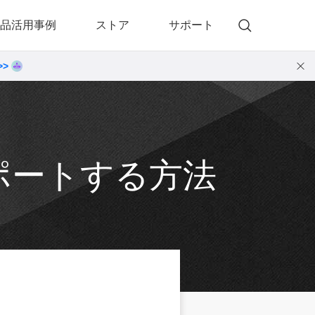
品活用事例
ストア
サポート
>>
)
 Memory（DVDメモリー）
動画・音楽変換プロ
 Memory for Windows
• 動画・音楽変換6！プロ for Windows
 Memory for Mac
• 動画・音楽変換3！プロ for Mac
ンポートする方法