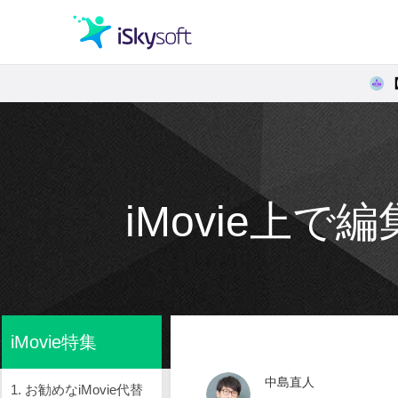
クリエイティビティ
オフィス効率化
iMovie上
ユーティリティ
iMovie特集
中島直人
1. お勧めなiMovie代替