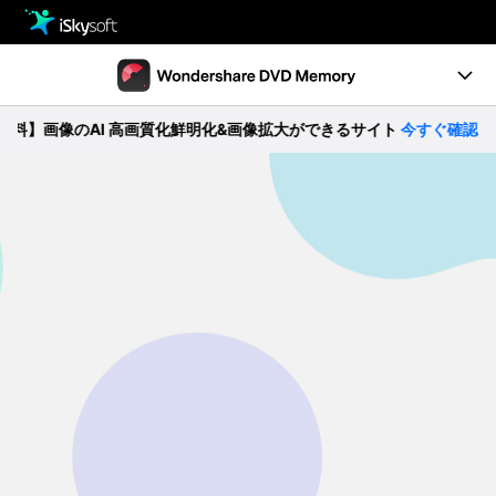
製品
製品活用事例
Utility
画像のAI 高画質化鮮明化&画像拡大ができるサイト
今すぐ確認 >>
製品機能
ストア
ガイド
ダウンロード
動作環境
サポート
無料ダウンロード
購入する