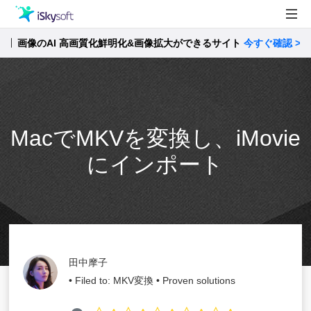
画像のAI 高画質化鮮明化&画像拡大ができるサイト
製品
今すぐ確認 >>
製品活用事例
Utility
ストア
MacでMKVを変換し、iMovie
サポート
にインポート
田中摩子
• Filed to:
MKV変換
• Proven solutions