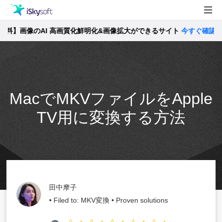
】画像のAI 高画質化鮮明化&画像拡大ができるサイト
製品
今すぐ確認 >>
製品活用事例
Utility
ストア
MacでMKVファイルをApple
サポート
TV用に変換する方法
田中摩子
• Filed to:
MKV変換
• Proven solutions