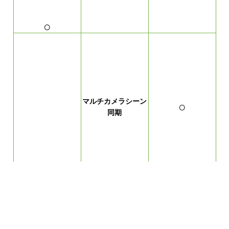
○
マルチカメラシーン
○
同期
X