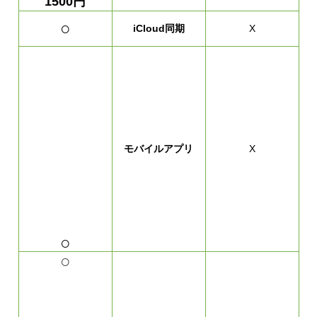
1500円
○
iCloud同期
X
モバイルアプリ
X
○
○