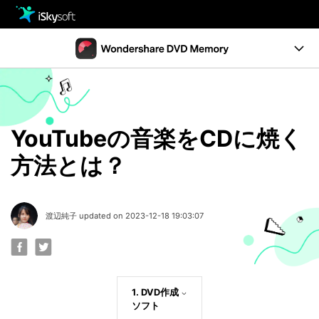
製品
製品活用事例
Utility
製品機能
ストア
ガイド
YouTubeの音楽をCDに焼く
ダウンロード
動作環境
方法とは？
サポート
無料ダウンロード
購入する
渡辺純子 updated on 2023-12-18 19:03:07
1. DVD作成
ソフト