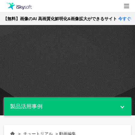
【無料】画像のAI 高画質化鮮明化&画像拡大ができるサイト
製品
今すぐ確認 
製品活用事例
Utility
ストア
サポート
製品活用事例
>
チュートリアル
> 動画編集