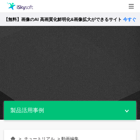
【無料】画像のAI 高画質化鮮明化&画像拡大ができるサイト
製品
今すぐ確認 
製品活用事例
Utility
ストア
サポート
製品活用事例
>
チュートリアル
> 動画編集