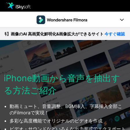
製品
製品活用事例
Utility
画像のAI 高画質化鮮明化&画像拡大ができるサイト
今すぐ確認 >>
製品ページ
ストア
Filmstock
ダウンロード
操作ガイド
サポート
動作環境
iPhone動画から音声を抽出す
る方法ご紹介
動画編集の基本とコツ
無料ダウンロード
今すぐ購入
動画ミュート、音量調整、BGM挿入、字幕挿入全部こ
のFilmoraで実現！
多彩な高度機能でオリジナルのビデオを作成
ビデオ・サウンドなどいろんな出力形式でエクスポート