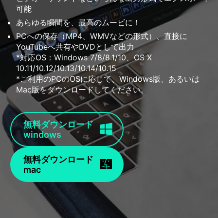
可能
あらゆる瞬間を、最高のムービに！
PCへの保存（MP4、WMVなどの形式）、直接に
YouTubeへ共有やDVDとして出力
*対応OS：Windows 7/8/8.1/10、OS X
10.11/10.12/10.13/10.14/10.15
*ご利用のPCのOSに応じて、Windows版、あるいは
Mac版をダウンロードしてください。
無料ダウンロード
windows
無料ダウンロード
mac