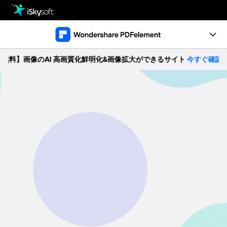
製品
製品活用事例
Utility
】画像のAI 高画質化鮮明化&画像拡大ができるサイト
今すぐ確認 >>
製品機能
ストア
ガイド
ダウンロード
動作環境
サポート
製品比較
無料ダウンロード
購入する