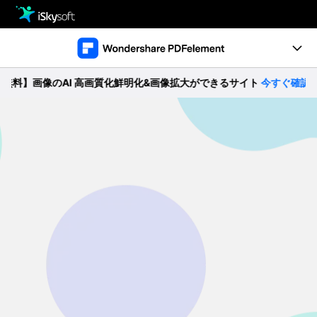
製品
製品活用事例
Utility
】画像のAI 高画質化鮮明化&画像拡大ができるサイト
今すぐ確認 >>
製品機能
ストア
ガイド
ダウンロード
動作環境
サポート
製品比較
無料ダウンロード
購入する