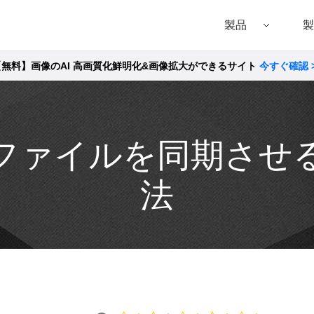
製品
製
【無料】画像のAI 高画質化鮮明化&画像拡大ができるサイト
今すぐ確認 
Filmora（フィモーラ）
UniConverter(スーパーメディア変換!
DVD
• Filmora for Windows
• UniConverter for Windows
• DVD
• Filmora for Mac
• UniConverter for Mac
• DVD
へ動画ファイルを同期さ
法