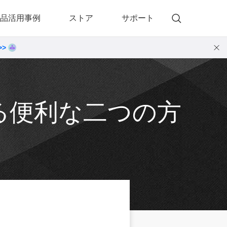
品活用事例
ストア
サポート
>>
)
 Memory（DVDメモリー）
動画・音楽変換プロ
 Memory for Windows
• 動画・音楽変換6！プロ for Windows
 Memory for Mac
• 動画・音楽変換3！プロ for Mac
せる便利な二つの方