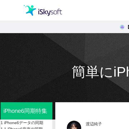
クリエイティビティ
オフィス効率化
簡単にiP
ユーティリティ
iPhone6同期特集
1 iPhone6データの同期
渡辺純子