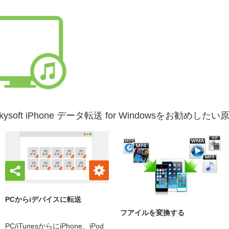
Skysoft iPhone データ転送 for Windowsをお勧めしたい
PC
から
iデバイス
に転送
フアイルを変換する
PC/iTunesからにiPhone、iPod