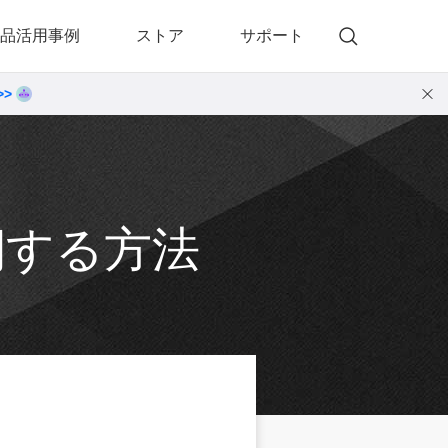
品活用事例
ストア
サポート
>>
)
 Memory（DVDメモリー）
動画・音楽変換プロ
 Memory for Windows
• 動画・音楽変換6！プロ for Windows
 Memory for Mac
• 動画・音楽変換3！プロ for Mac
同期する方法