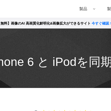
製品
製
【無料】画像のAI 高画質化鮮明化&画像拡大ができるサイト
今すぐ確認 
Filmora（フィモーラ）
UniConverter(スーパーメディア変換!
DVD
• Filmora for Windows
• UniConverter for Windows
• DVD
• Filmora for Mac
• UniConverter for Mac
• DVD
hone 6 と iPodを