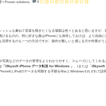
0
理
• Proven solutions
レッシュも兼ねて音楽を聴きたくなる場面は色々とあると思いますが、音
を聴けるものの、特に好きな曲はiPhoneにも保存しておけば、より自由
esを活用するのも一つの方法ですが、操作が難しいと感じる方や作業が
方の音楽や写真などのデータの管理をよりわかりやすく、スムーズにしてくれ
は
「iSkysoft iPhone データ転送 for Windows 」
、(または「
iSkysof
hone6とiPodのデータを同期する手順をMacとWindowsそれぞれ