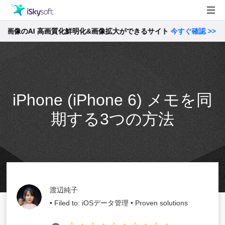
AI 高画質化鮮明化&画像拡大ができるサイト
製品
今すぐ確認 >>
【
製品活用事例
Utility
ストア
iPhone (iPhone 6) メモを同
サポート
期する3つの方法
渡辺純子
• Filed to:
iOSデータ管理
• Proven solutions