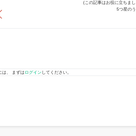
(この記事はお役に立ちまし
5つ星の
には、 まずは
ログイン
してください。