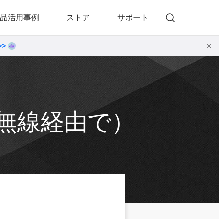
品活用事例
ストア
サポート
>>
)
 Memory（DVDメモリー）
動画・音楽変換プロ
 Memory for Windows
• 動画・音楽変換6！プロ for Windows
 Memory for Mac
• 動画・音楽変換3！プロ for Mac
（無線経由で）