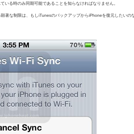
続されている時のみ同期可能であることを知らなければなりません。
る顕著な制限は、もしiTunesのバックアップからiPhoneを復元したい