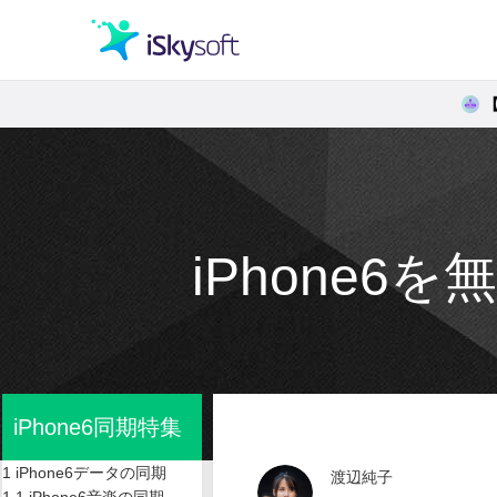
クリエイティビティ
オフィス効率化
iPhone
ユーティリティ
iPhone6同期特集
1 iPhone6データの同期
渡辺純子