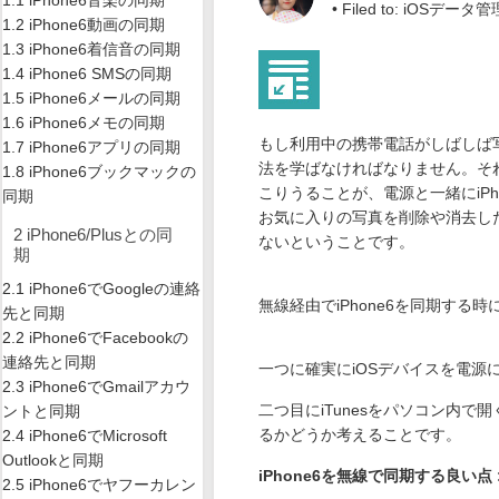
1.1 iPhone6音楽の同期
• Filed to:
iOSデータ管
1.2 iPhone6動画の同期
1.3 iPhone6着信音の同期
1.4 iPhone6 SMSの同期
1.5 iPhone6メールの同期
1.6 iPhone6メモの同期
もし利用中の携帯電話がしばしば写
1.7 iPhone6アプリの同期
法を学ばなければなりません。それ
1.8 iPhone6ブックマックの
こりうることが、電源と一緒にiP
同期
お気に入りの写真を削除や消去し
2 iPhone6/Plusとの同
ないということです。
期
2.1 iPhone6でGoogleの連絡
無線経由でiPhone6を同期する
先と同期
2.2 iPhone6でFacebookの
連絡先と同期
一つに確実にiOSデバイスを電源
2.3 iPhone6でGmailアカウ
二つ目にiTunesをパソコン内
ントと同期
るかどうか考えることです。
2.4 iPhone6でMicrosoft
Outlookと同期
iPhone6を無線で同期する良い点 
2.5 iPhone6でヤフーカレン