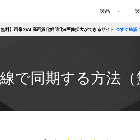
製品
製
【無料】画像のAI 高画質化鮮明化&画像拡大ができるサイト
今すぐ確認 
Filmora（フィモーラ）
UniConverter(スーパーメディア変換!
DVD
• Filmora for Windows
• UniConverter for Windows
• DVD
• Filmora for Mac
• UniConverter for Mac
• DVD
6を無線で同期する方法