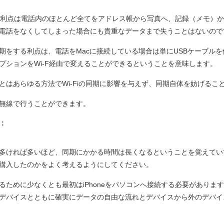
最大の利点は電話内のほとんど全てをアドレス帳から写真へ、記録（メモ）
電話をなくしてしまった場合にも貴重なデータまで失うことはないので
期をする利点は、電話をMacに接続している場合は単にUSBケーブル
のオプションをWi-F経由で変えることができるということを意味します。
とはあらゆる方法でWi-Fiの同期に影響を与えず、同期自体を妨げるこ
無線で行うことができます。
:
多ければ多いほど、同期にかかる時間は長くなるということを覚えてい
購入したのかをよく考えるようにしてください。
ために少なくとも最初はiPhoneをパソコンへ接続する必要があります。
デバイスとともに確実にデータの自由な流れとデバイスから外のデバイ