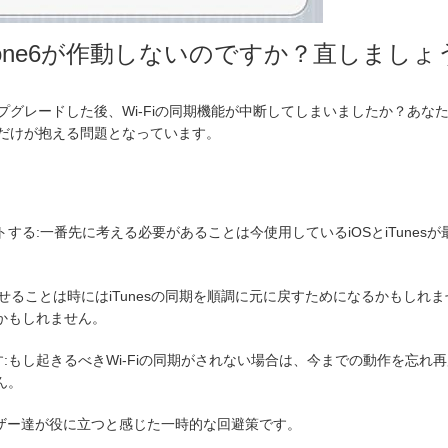
hone6が作動しないのですか？直しましょ
ップグレードした後、Wi-Fiの同期機能が中断してしまいましたか？あ
ー達だけが抱える問題となっています。
プデートする:一番先に考える必要があることは今使用しているiOSとiTune
せることは時にはiTunesの同期を順調に元に戻すためになるかもしれません
かもしれません。
おす:もし起きるべきWi-Fiの同期がされない場合は、今までの動作を忘
ん。
ーザー達が役に立つと感じた一時的な回避策です。