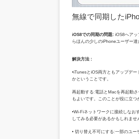
無線で同期したiP
iOS8での同期の問題:
iOS8へア
らほんの少しのiPhoneユーザ
解決方法 :
•iTunesとiOS両方ともアッ
かということです。
再起動する:電話とMacを再起動さ
もよいです。このことが役に立つ
•Wi-Fiネットワークに接続しな
してみる必要があるかもしれませ
• 切り替え不可にする:一部のユ