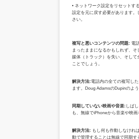
• ネットワーク設定をリセットす
設定を元に戻す必要があります。しか
さい。
複写と悪いコンテンツの問題:
電話
まったままになるかもしれず、そし
媒体（トラック）を失い、そして
ことでしょう。
解決方法:
電話内の全ての複写した
ます。Doug AdamsのDupi
同期していない映画や音楽:
しばし
も、無線でiPhoneから音楽や
解決方法:
もし何も作動しなければ
動で管理することは無線で同期する