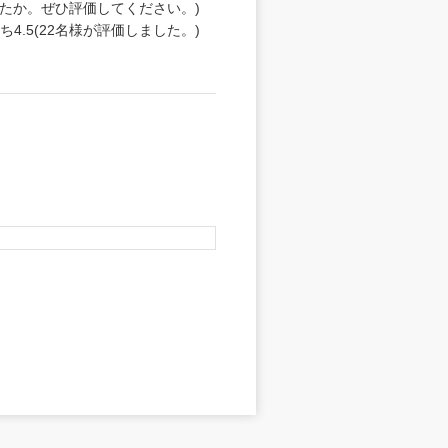
たか。ぜひ評価してください。)
うち
4.5
(
22
名様が評価しました。)