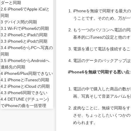
ダーと同期
2.6 iPhone6でApple iCalと
iPhoneを無線で同期する
同期
うことです。そのため、万が一
3 デバイス間の同期
3.1 Wi-FiでiPhone6の同期
もう一つのパソコンへ電話の同
3.2 iPhone6とiPadの同期
基本的にiTunesの設定と他
3.3 iPhone6とiPodの同期
3.4 iPhone6からPCへ写真の
電源を通じて電話を接続するこ
同期
3.5 iPhone6からAndroidへ
電話のデータのバックアップは
連絡先の同期
iPhone6を無線で同期する悪い点: 
4 iPhone6/Plus同期できない
4.1 iPhoneとiTunesの同期
4.2 iPhoneとiCloud の同期
電話の中で購入した商品の数が
4.3 iPhone6同期できない
画、写真そして音楽アルバムを
4.4 DETUNE (デチューン)
でiPhoneの曲を一括管理
皮肉なことに、無線で同期をする
させ、ちょっとしたいくつかの
められます。