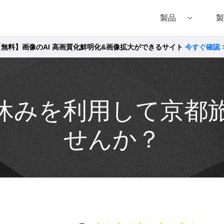
製品
製
【無料】画像のAI 高画質化鮮明化&画像拡大ができるサイト
今すぐ確認 
Filmora（フィモーラ）
UniConverter(スーパーメディア変換!
DVD
• Filmora for Windows
• UniConverter for Windows
• DVD
• Filmora for Mac
• UniConverter for Mac
• DVD
休みを利用して京都
せんか？