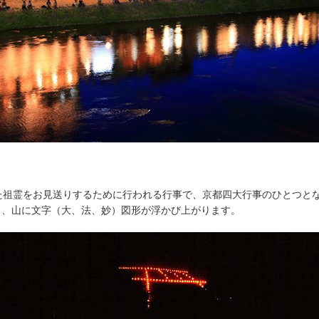
きた祖霊をお見送りするために行われる行事で、京都四大行事のひとつと
り、山に文字（大、法、妙）図形が浮かび上がります。