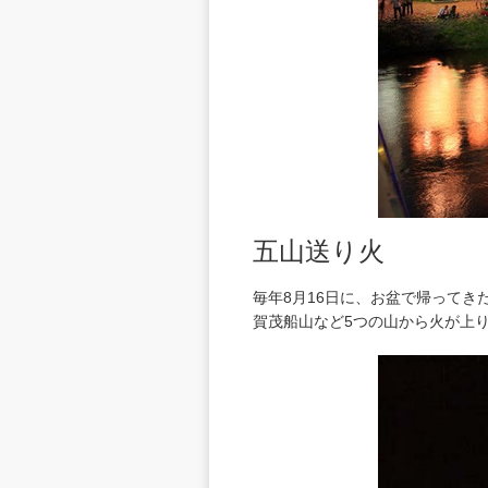
五山送り火
毎年8月16日に、お盆で帰って
賀茂船山など5つの山から火が上