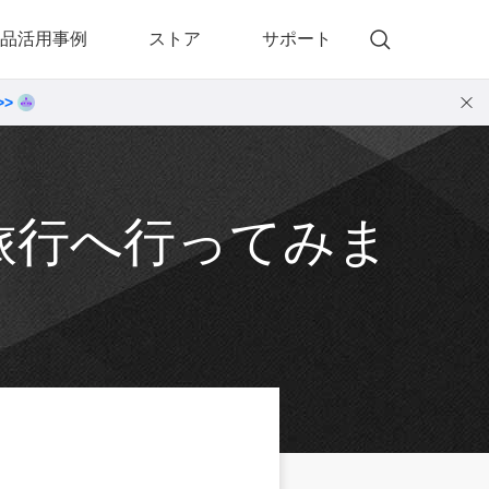
品活用事例
ストア
サポート
>>
)
 Memory（DVDメモリー）
動画・音楽変換プロ
 Memory for Windows
• 動画・音楽変換6！プロ for Windows
 Memory for Mac
• 動画・音楽変換3！プロ for Mac
旅行へ行ってみま