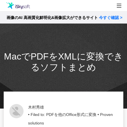
像のAI 高画質化鮮明化&画像拡大ができるサイト
製品
今すぐ確認 >>
製品活用事例
Utility
ストア
MacでPDFをXMLに変換でき
サポート
るソフトまとめ
木村秀雄
• Filed to:
PDFを他のOffice形式に変換
• Proven
solutions