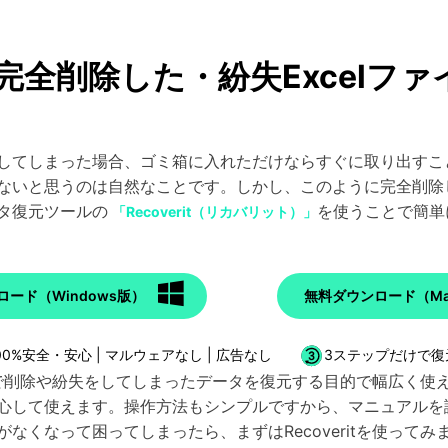
で完全削除した・紛失Excelフ
除してしまった場合、ゴミ箱に入れただけならすぐに取り出す
ないと思うのは自然なことです。しかし、このように完全削除
タ復元ツールの
を使うことで簡単
「Recoverit（リカバリット）」
ード（Windows版）
無料ダウンロード（Ma
00%安全・安心 | マルウェアなし | 広告なし
3ステップだけで復
イスで削除や紛失をしてしまったデータを復元する目的で幅広く使え
安心して使えます。操作方法もシンプルですから、マニュアル
なくなって困ってしまったら、まずはRecoveritを使ってみ