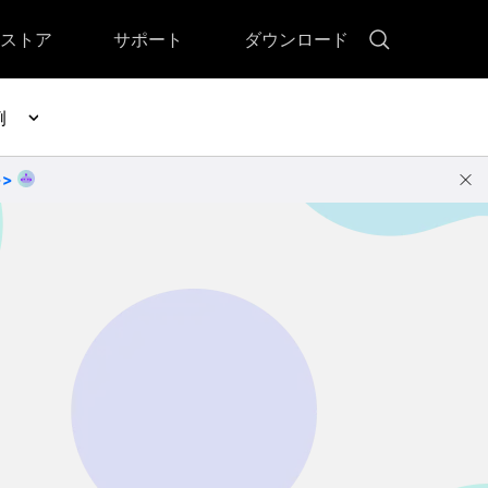
ストア
サポート
ダウンロード
例
!)
 Memory（DVDメモリー）
D Memory for Windows
>>
D Memory for Mac
その他の復元
• ファイル復元
• OFFICE復元
• ビデオ修復・復元
• データ復元ソフトレビュー