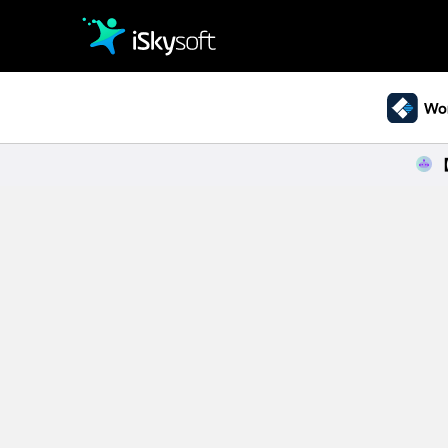
クリエイティビティ
オフィス効率化
パソコン復元
• Windowsデータ復元
• Macデータ復元
ユーティリティ
• クラッシュしたパソコンから復元
• ゴミ箱復元