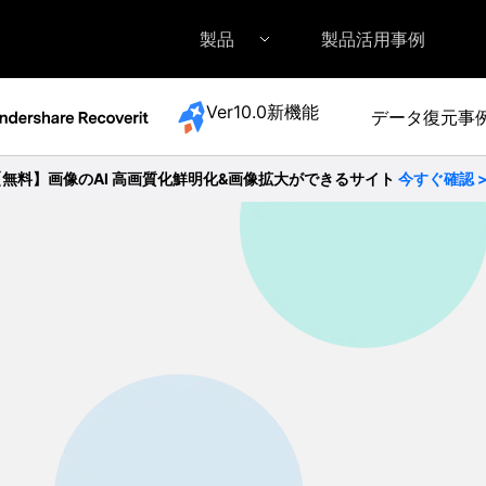
製品
製品活用事例
Ver10.0新機能
データ復元事
Filmora（フィモーラ）
UniConverter(スーパーメディア変換
DVD
• Filmora for Windows
• UniConverter for Windows
• DV
【無料】画像のAI 高画質化鮮明化&画像拡大ができるサイト
今すぐ確認 
• Filmora for Mac
• UniConverter for Mac
• DV
外付けデバイス復元
• SDカード復元
• USB復元
• HDD復元
詳しくは >