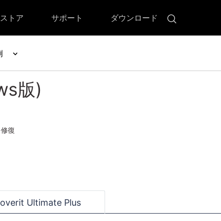
ストア
サポート
ダウンロード
例
!)
 Memory（DVDメモリー）
D Memory for Windows
ows版)
D Memory for Mac
その他の復元
• ファイル復元
• OFFICE復元
• ビデオ修復・復元
を修復
• データ復元ソフトレビュー
overit Ultimate Plus