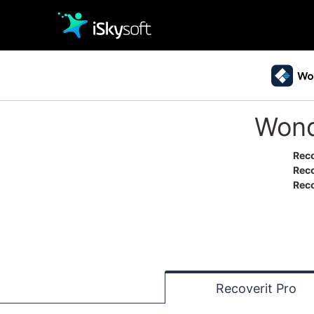
クリエイティビティ
Wond
オフィス効率化
パソコン復元
• Windowsデータ復元
Rec
ユーティリティ
• Macデータ復元
Reco
• クラッシュしたパソコンから復元
Reco
• ゴミ箱復元
Recoverit Pro