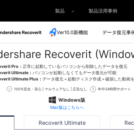
製品
製品活用事例
Ver10.0新機能
データ復元事
Filmora（フィモーラ）
UniConverter(スーパーメディア変換
DVD
• Filmora for Windows
• UniConverter for Windows
• DV
ershare Recoverit (Wind
• Filmora for Mac
• UniConverter for Mac
• DV
外付けデバイス復元
• SDカード復元
overit Pro：
正常に起動しているパソコンから削除したデータを復元
• USB復元
verit Ultimate：
パソコンが起動しなくてもデータ復元が可能
• HDD復元
verit Ultimate Plus：
データ復元＋起動ディスク作成＋破損した動画
100%安全・安心 | マルウェアなし | 広告なし
年中24時間サポート
Windows版
Mac版はこちらへ
詳しくは >
Recoverit Ultimate
Rec