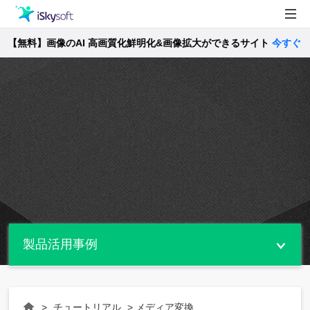
【無料】画像のAI 高画質化鮮明化&画像拡大ができるサイト
製品
今すぐ確認 
製品活用事例
Utility
ストア
サポート
製品活用事例
>
チュートリアル
> メディア変換