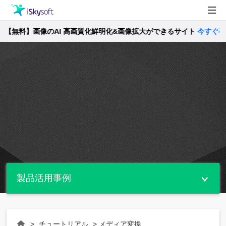
【無料】画像のAI 高画質化鮮明化&画像拡大ができるサイト
製品
今すぐ確認 
製品活用事例
Utility
ストア
サポート
製品活用事例
>
チュートリアル
> メディア変換