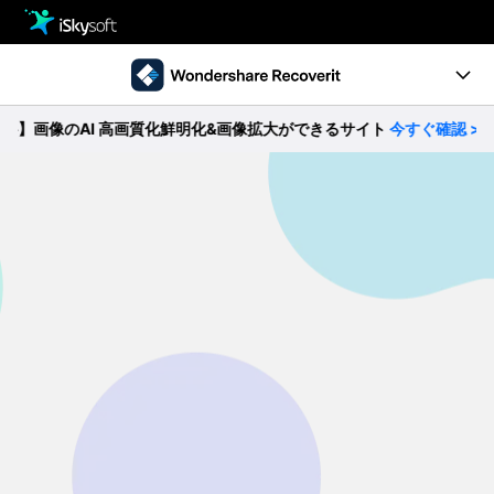
製品
製品活用事例
クリエイティビティ
像のAI 高画質化鮮明化&画像拡大ができるサイト
今すぐ確認 >>
Ver10.0新機能
ストア
製品ページ
サポート
操作ガイド
ダウンロード
データ復元事例
パソコン復元
動作環境
• Windowsデータ復元
• Macデータ復元
無料ダウンロード
今すぐ購入
• クラッシュしたパソコンから復元
• ゴミ箱復元
外付けデバイス復元