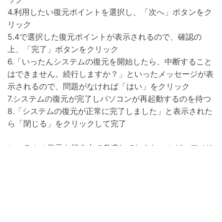
4.利用したい復元ポイントを選択し、「次へ」ボタンをク
リック
5.4で選択した復元ポイントが表示されるので、確認の
上、「完了」ボタンをクリック
6.「いったんシステムの復元を開始したら、中断すること
はできません。続行しますか？」といったメッセージが表
示されるので、問題がなければ「はい」をクリック
7.システムの復元が完了しパソコンが再起動するのを待つ
8.「システムの復元が正常に完了しました」と表示された
ら「閉じる」をクリックして完了
システムの復元を行う上で考慮しておきたいのが、デメリ
ットです。「Recoverit」と違い、システムの復元では、
特定のアプリやプログラムのみを復元させることは出来ま
せん。システム全体を復元ポイントで指定した時点に戻す
ため、それ以降にインストールしていたアプリやプログラ
ムはなくなってしまいます。