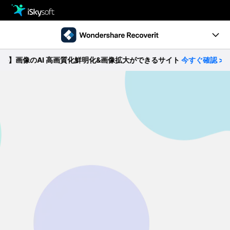
製品
製品活用事例
クリエイティビティ
像のAI 高画質化鮮明化&画像拡大ができるサイト
今すぐ確認 >>
Ver10.0新機能
ストア
製品ページ
サポート
操作ガイド
ダウンロード
データ復元事例
パソコン復元
動作環境
• Windowsデータ復元
• Macデータ復元
無料ダウンロード
今すぐ購入
• クラッシュしたパソコンから復元
• ゴミ箱復元
外付けデバイス復元