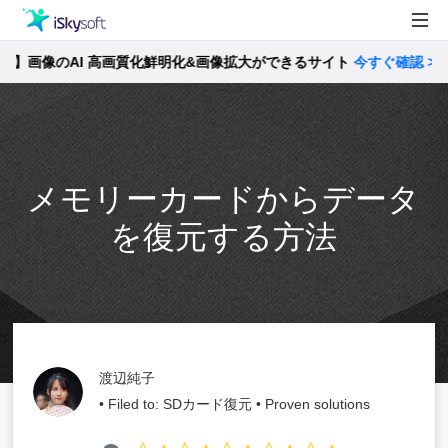
画像のAI 高画質化鮮明化&画像拡大ができるサイト
製品
今すぐ確認 >>
製品活用事例
Utility
ストア
メモリーカードからデータ
サポート
を復元する方法
渡辺純子
• Filed to:
SDカード復元
• Proven solutions