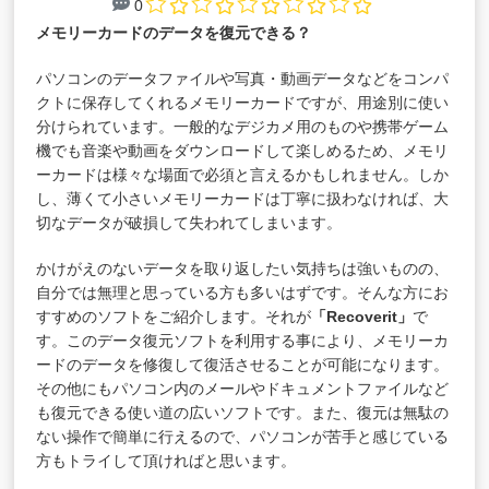
0
メモリーカードのデータを復元できる？
パソコンのデータファイルや写真・動画データなどをコンパ
クトに保存してくれるメモリーカードですが、用途別に使い
分けられています。一般的なデジカメ用のものや携帯ゲーム
機でも音楽や動画をダウンロードして楽しめるため、メモリ
ーカードは様々な場面で必須と言えるかもしれません。しか
し、薄くて小さいメモリーカードは丁寧に扱わなければ、大
切なデータが破損して失われてしまいます。
かけがえのないデータを取り返したい気持ちは強いものの、
自分では無理と思っている方も多いはずです。そんな方にお
すすめのソフトをご紹介します。それが
「
Recoverit
」
で
す。このデータ復元ソフトを利用する事により、メモリーカ
ードのデータを修復して復活させることが可能になります。
その他にもパソコン内のメールやドキュメントファイルなど
も復元できる使い道の広いソフトです。また、復元は無駄の
ない操作で簡単に行えるので、パソコンが苦手と感じている
方もトライして頂ければと思います。