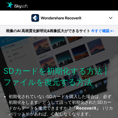
製品
製品活用事例
クリエイティビティ
のAI 高画質化鮮明化&画像拡大ができるサイト
今すぐ確認 >>
Ver10.0新機能
ストア
製品ページ
サポート
操作ガイド
ダウンロード
SDカードを初期化する方法 |
データ復元事例
ファイルを復元する方法
パソコン復元
動作環境
• Windowsデータ復元
• Macデータ復元
初期化されていないSDカードを購入した場合は、必ず
無料ダウンロード
今すぐ購入
• クラッシュしたパソコンから復元
初期化をします。どうして誤って初期化されたSDカー
• ゴミ箱復元
ドからデータを復元できますか？
「Recoverit」
（リカ
バリット）があれば、心配しなくなります。
外付けデバイス復元