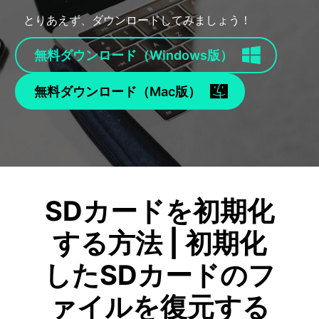
• SDカード復元
とりあえず、ダウンロードしてみましょう！
• USB復元
• HDD復元
無料ダウンロード（Windows版）
その他の復元
• ファイル復元
無料ダウンロード（Mac版）
• OFFICE復元
• ビデオ修復・復元
• データ復元ソフトレビュー
詳しくは >
SDカードを初期化
する方法 | 初期化
したSDカードのフ
ァイルを復元する