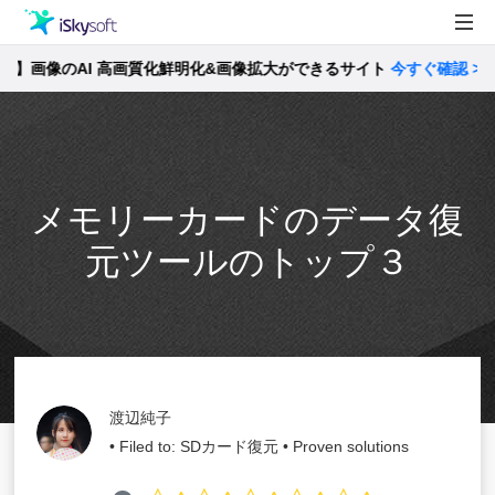
画像のAI 高画質化鮮明化&画像拡大ができるサイト
製品
今すぐ確認 >>
製品活用事例
Utility
ストア
メモリーカードのデータ復
サポート
元ツールのトップ３
渡辺純子
• Filed to:
SDカード復元
• Proven solutions