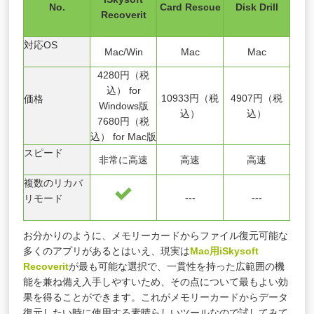
No.
Card Rescue
Disk Drill
Recoverit
対応OS
Mac/Win
Mac
Mac
4280円（税
込） for
10933円（税
4907円（税
価格
Windows版
込）
込）
7680円（税
込） for Mac版
スピード
非常に高速
高速
高速
複数のリカバ
---
---
リモード
お分かりのように、メモリーカードからファイル復元可能な
多くのアプリがあるとはいえ、現実は
Mac用iSkysoft
Recoverit
が最も可能な選択で、一貫性を持った広範囲の機
能を兼ね備え入手しやすいため、その点について最もよい効
果を得ることができます。これがメモリーカードからデータ
復元したい時に使用する素晴らしいツールなので試してみて