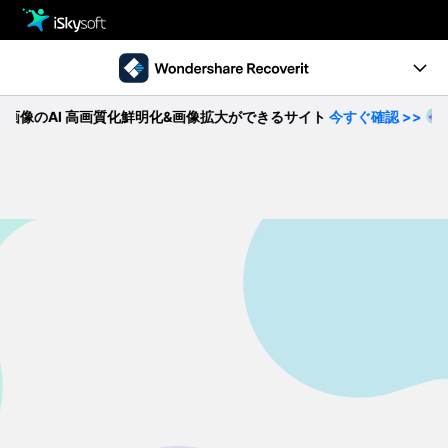
製品
製品活用事例
クリエイティビティ
AI 高画質化鮮明化&画像拡大ができるサイト
今すぐ確認 >>
【
Ver10.0新機能
ストア
製品ページ
サポート
操作ガイド
ダウンロード
データ復元事例
パソコン復元
動作環境
• Windowsデータ復元
• Macデータ復元
無料ダウンロード
今すぐ購入
• クラッシュしたパソコンから復元
• ゴミ箱復元
外付けデバイス復元