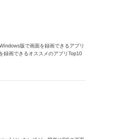
indows版で画面を録画できるアプリ
録画できるオススメのアプリTop10