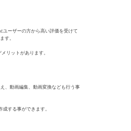
Macユーザーの方から高い評価を受けて
きます。
デメリットがあります。
に加え、動画編集、動画変換なども行う事
作成する事ができます。