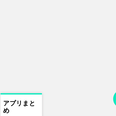
アプリまと
め