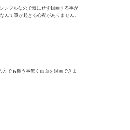
がシンプルなので気にせず録画する事が
」なんて事が起きる心配がありません。
者の方でも迷う事無く画面を録画できま