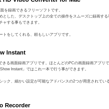
画面を録画できるフリーソフトです。
とした、デスクトップ上の全ての操作をスムーズに録画する事がで
プチャする事もできます。
ートをしてくれる、頼もしいアプリです。
Instant
画できる画面録画アプリです。ほとんどのPCの画面録画アプリ
how Instant」ではこれ一本で行う事ができます。
シック、細かい設定が可能なアドバンスの2つが用意されている
ecorder