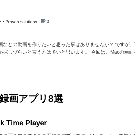
0
ツ
• Proven solutions
画などの動画を作りたいと思った事はありませんか？ ですが、W
め探しづらいと言う方は多いと思います。 今回は、Macの画面を
面録画アプリ8選
ime Player