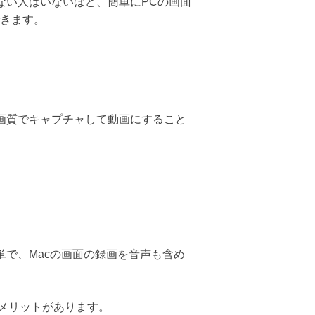
らない人はいないほど、簡単にPCの画面
できます。
高画質でキャプチャして動画にすること
単で、Macの画面の録画を音声も含め
メリットがあります。