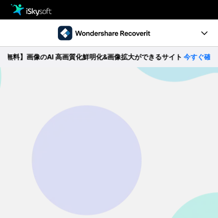
製品
製品活用事例
クリエイティビティ
料】画像のAI 高画質化鮮明化&画像拡大ができるサイト
今すぐ確認 >>
Ver10.0新機能
ストア
製品ページ
サポート
操作ガイド
ダウンロード
データ復元事例
パソコン復元
動作環境
• Windowsデータ復元
• Macデータ復元
無料ダウンロード
今すぐ購入
• クラッシュしたパソコンから復元
• ゴミ箱復元
外付けデバイス復元