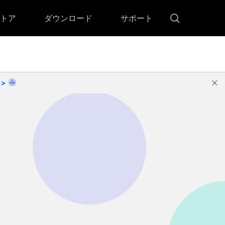
トア
ダウンロード
サポート
!)
 Memory（DVDメモリー）
D Memory for Windows
>>
D Memory for Mac