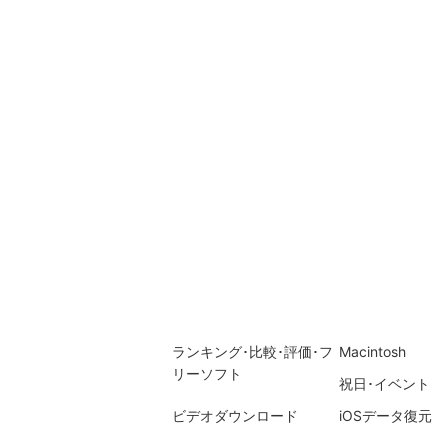
ランキング･比較･評価･フ
Macintosh
リーソフト
祝日･イベント
ビデオダウンロード
iOSデータ復元