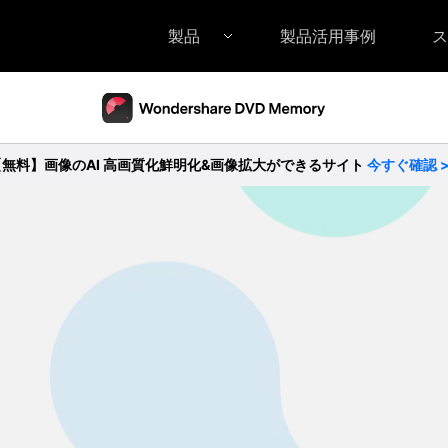
製品
製品活用事例
ス
Filmora（フィモーラ）
UniConverter(スーパーメディア変換
DVD
• Filmora for Windows
• UniConverter for Windows
• DV
【無料】画像のAI 高画質化鮮明化&画像拡大ができるサイト
今すぐ確認 
• Filmora for Mac
• UniConverter for Mac
• DV