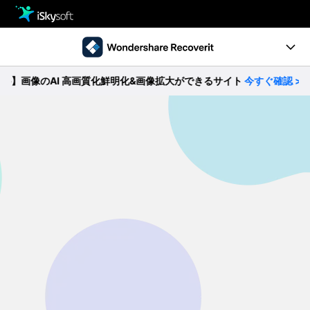
製品
製品活用事例
クリエイティビティ
像のAI 高画質化鮮明化&画像拡大ができるサイト
今すぐ確認 >>
Ver10.0新機能
ストア
製品ページ
サポート
操作ガイド
ダウンロード
データ復元事例
パソコン復元
動作環境
• Windowsデータ復元
• Macデータ復元
無料ダウンロード
今すぐ購入
• クラッシュしたパソコンから復元
• ゴミ箱復元
外付けデバイス復元