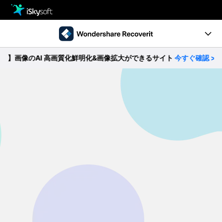
製品
製品活用事例
クリエイティビティ
像のAI 高画質化鮮明化&画像拡大ができるサイト
今すぐ確認 >>
Ver10.0新機能
ストア
製品ページ
サポート
操作ガイド
ダウンロード
データ復元事例
パソコン復元
動作環境
• Windowsデータ復元
• Macデータ復元
無料ダウンロード
今すぐ購入
• クラッシュしたパソコンから復元
• ゴミ箱復元
外付けデバイス復元