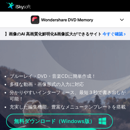
製品
製品活用事例
Utility
像のAI 高画質化鮮明化&画像拡大ができるサイト
今すぐ確認 >>
製品機能
ストア
ガイド
ダウンロード
動作環境
サポート
ブルーレイ・DVD・音楽CDに簡単作成！
無料ダウンロード
購入する
多様な動画・画像形式の入力に対応
分かりやすいインターフェース、最短３秒で書き出しが
可能！
充実した編集機能、豊富なメニューテンプレートを搭載
無料ダウンロード（Windows版）