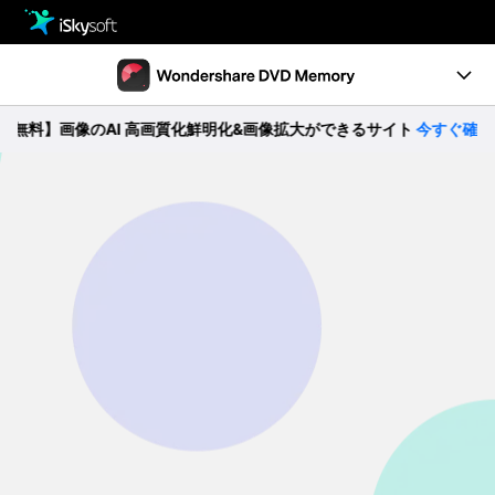
製品
製品活用事例
Utility
料】画像のAI 高画質化鮮明化&画像拡大ができるサイト
今すぐ確認 >>
製品機能
ストア
ガイド
ダウンロード
動作環境
サポート
無料ダウンロード
購入する