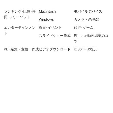
ランキング･比較･評
Macintosh
モバイルデバイス
価･フリーソフト
Windows
カメラ・AV機器
エンターテインメン
祝日･イベント
旅行･ゲーム
ト
スライドショー作成
Filmora-動画編集のコ
ツ
PDF編集・変換・作成
ビデオダウンロード
iOSデータ復元
Recoevritでデータ復
DVD Memory・DVD
UniConverter-動画変
元
作成関連
換のコツ
iOSデータ管理・転送