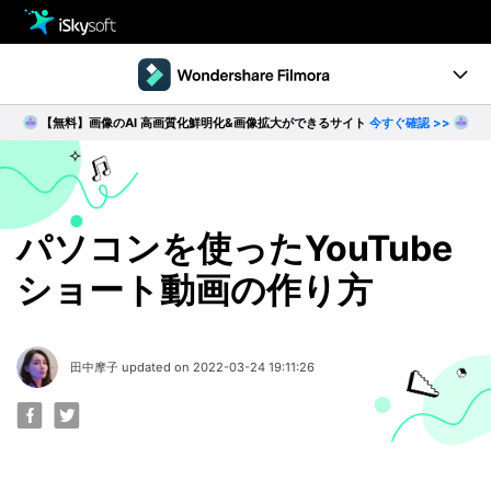
製品
製品活用事例
【無料】画像のAI 高画質化鮮明化&画像拡大ができるサイト
今すぐ確認 >>
Utility
製品ページ
ダウンロード
ストア
Filmstock
ダウンロード
ダウンロード
操作ガイド
パソコンを使ったYouTube
ショート動画の作り方
サポート
動作環境
動画編集の基本とコツ
田中摩子 updated on 2022-03-24 19:11:26
無料ダウンロード
今すぐ購入