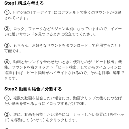
Step1.構成を考える
①、
Filmoraの [オーディオ] にはデフォルトで多くのサウンドが収録
されています。
②、
ロック、フォークなどのジャンル別になっていますので、イメー
ジに近いサウンドを見つけるときに役立ててください。
③、
もちろん、お好きなサウンドをダウンロードして利用することも
可能です。
④、
動画とサウンドを合わせたいときに便利なのが「ビート検出」機
能。サウンドを右クリック ＞「ビート検出」してからタイムラインに
追加すれば、ビート箇所がハイライトされるので、それを目印に編集で
きます。
Step2.動画を結合／分割する
①、
複数の動画を結合したい場合には、動画クリップの後ろにつなげ
たい動画を並べるようにドロップするだけでOK。
②、
逆に、動画を分割したい場合には、カットしたい位置に [再生ヘッ
ド] を移動して [ハサミ] をクリックします。