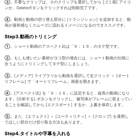
③、
不要なクリップは、そのクリップを選択してから [ゴミ箱] アイコ
ンか、Deleteボタンをクリックすれば削除完了です。
④、
動画と動画の切り替え部分に [トランジション] を追加すると、動
画が違和感なくスムーズに流れるイメージになるのでオススメです。
Step3.動画のトリミング
①、
ショート動画のアスペクト比は「９：１６」のタテ型です。
②、
もしも使いたい素材がヨコ型の場合には、ショート動画の仕様に
合うようにトリミングしてタテ型にしましょう。
③、
[メディア] ライブラリから動画を選択して右クリック ＞ [オート
リフレーム] で「オートリフレーム」画面を開きます。
④、
[アスペクト比] を「９：１６」に設定すると、縦長の動画になり
ます。[分析する] ボタンをクリックし、被写体がフレームに収まってい
ることを確認してから [エクスポート] するか、上書き保存します。
⑤、
また、[エフェクト] ＞ [ユーティリティ] ＞ [クロップ] を適用し
てほしい部分だけ切り取る方法もあります。
Step4.タイトルや字幕を入れる