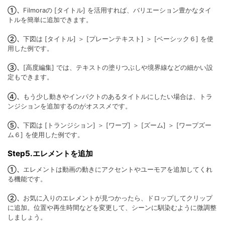
①、
Filmoraの [タイトル] を活用すれば、バリエーション豊かなタイ
トルを簡単に追加できます。
②、
下図は [タイトル] ＞ [プレーンテキスト] ＞ [ベーシック６] を使
用した例です。
③、
[高度編集] では、テキストの塗りつぶしや境界線などの細かい設
定もできます。
④、
もう少し動きやインパクトのあるタイトルにしたい場合は、トラ
ンジションを追加するのがオススメです。
⑤、
下図は [トランジション] ＞ [ワープ] ＞ [ズーム] ＞ [ワープズー
ム６] を使用した例です。
Step5.エレメントを追加
①、
エレメントは動画の動きにアクセントやユーモアを追加してくれ
る機能です。
②、
お気に入りのエレメントが見つかったら、ドロップしてクリップ
に追加。位置や再生時間などを変更して、シーンに馴染むように微調整
しましょう。