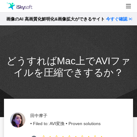
像のAI 高画質化鮮明化&画像拡大ができるサイト
製品
今すぐ確認 >>
製品活用事例
Utility
ストア
どうすればMac上でAVIファ
サポート
イルを圧縮できするか？
田中摩子
• Filed to:
AVI変換
• Proven solutions