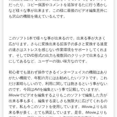
だったり、コピー保護やコメントを追加するたに行う透かし
など様々な事が出来ます。この様に最後のビデオ編集意外に
も沢山の機能を備えているんです。
このソフト1本で様々な事が出来るので、出来る事が大きく
広がります。さらに変換出来る拡張子の多さと変換する速度
の速さはストレスを感じない作業環境をサポートしてくれま
す。そしてDVD形式の出力も複数回のクリックで出来るよう
にしてあるなど、ユーザーの強い味方なのです。
初心者でも迷わず操作できるインターフェイスの機能はあり
がたい機能で、年配の方にはお勧めしたいソフトです。これ
だけ素晴らしいので、利用に関しては飽きるという事がない
のです。今回はAVIを編集という事で記載していますが、
iMovieでビデオを編集するよりもこのソフトで編集した方が
出来る事も多く、編集する楽しさも無限大に広げてくれるの
です。私も今このソフトを使用しています。iMovieよりも出
来る事が多く、とても満足しています。是非、iMovieよりも