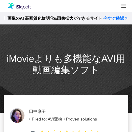
画像のAI 高画質化鮮明化&画像拡大ができるサイト
製品
今すぐ確認 >>
製品活用事例
Utility
ストア
iMovieよりも多機能なAVI用
サポート
動画編集ソフト
田中摩子
• Filed to:
AVI変換
• Proven solutions