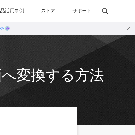
品活用事例
ストア
サポート
>>
)
 Memory（DVDメモリー）
動画・音楽変換プロ
 Memory for Windows
• 動画・音楽変換6！プロ for Windows
 Memory for Mac
• 動画・音楽変換3！プロ for Mac
動画へ変換する方法