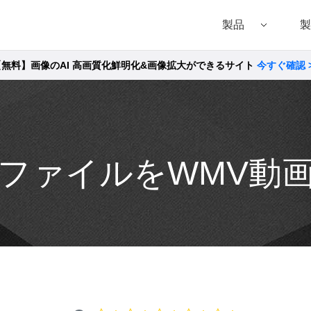
製品
製
【無料】画像のAI 高画質化鮮明化&画像拡大ができるサイト
今すぐ確認 
Filmora（フィモーラ）
UniConverter(スーパーメディア変換!
DVD
• Filmora for Windows
• UniConverter for Windows
• DVD
• Filmora for Mac
• UniConverter for Mac
• DVD
でAVIファイルをWMV