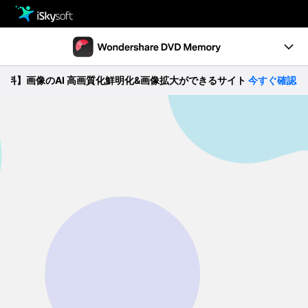
製品
製品活用事例
Utility
】画像のAI 高画質化鮮明化&画像拡大ができるサイト
今すぐ確認 >>
製品機能
ストア
ガイド
ダウンロード
動作環境
サポート
無料ダウンロード
購入する