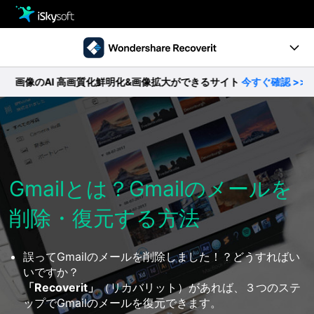
製品
製品活用事例
クリエイティビティ
のAI 高画質化鮮明化&画像拡大ができるサイト
今すぐ確認 >>
Ver10.0新機能
ストア
製品ページ
サポート
操作ガイド
ダウンロード
Gmailとは？Gmailのメールを
データ復元事例
削除・復元する方法
パソコン復元
動作環境
• Windowsデータ復元
• Macデータ復元
誤ってGmailのメールを削除しました！？どうすればい
無料ダウンロード
今すぐ購入
• クラッシュしたパソコンから復元
いですか？
• ゴミ箱復元
「Recoverit」
（リカバリット）があれば、３つのステ
ップでGmailのメールを復元できます。
外付けデバイス復元