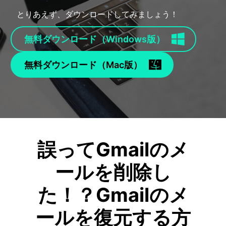
• SDカード復元
とりあえず、ダウンロードしてみましょう！
• USB復元
• HDD復元
無料ダウンロード（Windows版）
その他の復元
• ファイル復元
無料ダウンロード（Mac版）
• OFFICE復元
• ビデオ修復・復元
• データ復元ソフトレビュー
詳しくは >
誤ってGmailのメ
ールを削除し
た！？Gmailのメ
ールを復元する方