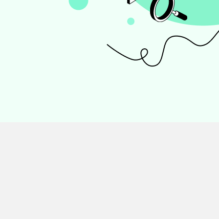
• SDカード復元
• USB復元
• HDD復元
その他の復元
• ファイル復元
• OFFICE復元
• ビデオ修復・復元
• データ復元ソフトレビュー
詳しくは >