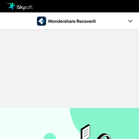
製品
製品活用事例
クリエイティビティ
Ver10.0新機能
ストア
製品ページ
サポート
操作ガイド
ダウンロード
データ復元事例
パソコン復元
動作環境
• Windowsデータ復元
• Macデータ復元
無料ダウンロード
今すぐ購入
• クラッシュしたパソコンから復元
• ゴミ箱復元
外付けデバイス復元