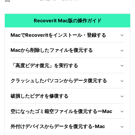
外付けデバイス復元
• SDカード復元
• USB復元
Recoverit Mac版の操作ガイド
• HDD復元
MacでRecoveritをインストール・登録する
その他の復元
• ファイル復元
Macから削除したファイルを復元する
• OFFICE復元
• ビデオ修復・復元
• データ復元ソフトレビュー
「高度ビデオ復元」を実行する
詳しくは >
クラッシュしたパソコンからデータ復元する
破損したビデオを修復する
空になったゴミ箱空ファイルを復元するーMac
外付けデバイスからデータを復元する-Mac