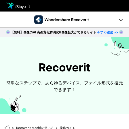
製品
製品活用事例
【無料】画像のAI 高画質化鮮明化&画像拡大ができるサイト
今すぐ確認 >>
クリエイティビティ
Ver10.0新機能
ストア
製品ページ
サポート
Recoverit
操作ガイド
ダウンロード
データ復元事例
簡単なステップで、あらゆるデバイス、ファイル形式を復元
できます！
パソコン復元
動作環境
• Windowsデータ復元
• Macデータ復元
無料ダウンロード
今すぐ購入
• クラッシュしたパソコンから復元
• ゴミ箱復元
Recoverit Mac版の使い方
操作ガイド